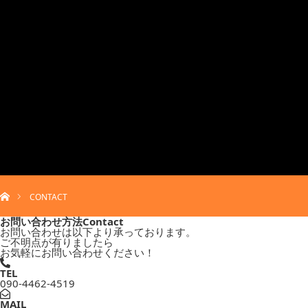
menu
INFORMATION
会社情報
MENU
メニュー一覧
ホーム
BLOG
ブログ
CONTACT
FAQ
よくあるご質問
お問い合わせ方法
Contact
CONTACT
お問い合わせは以下より承っております。
お問い合わせ
ご不明点が有りましたら
TEL: 090-4462-4519
お気軽にお問い合わせください！
TEL
090-4462-4519
MAIL