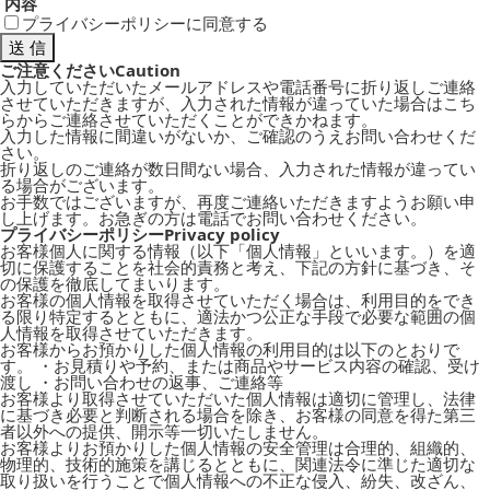
内容
プライバシーポリシー
に同意する
ご注意ください
Caution
入力していただいたメールアドレスや電話番号に折り返しご連絡
させていただきますが、入力された情報が違っていた場合はこち
らからご連絡させていただくことができかねます。
入力した情報に間違いがないか、ご確認のうえお問い合わせくだ
さい。
折り返しのご連絡が数日間ない場合、入力された情報が違ってい
る場合がございます。
お手数ではございますが、再度ご連絡いただきますようお願い申
し上げます。お急ぎの方は電話でお問い合わせください。
プライバシーポリシー
Privacy policy
お客様個人に関する情報（以下「個人情報」といいます。）を適
切に保護することを社会的責務と考え、下記の方針に基づき、そ
の保護を徹底してまいります。
お客様の個人情報を取得させていただく場合は、利用目的をでき
る限り特定するとともに、適法かつ公正な手段で必要な範囲の個
人情報を取得させていただきます。
お客様からお預かりした個人情報の利用目的は以下のとおりで
す。 ・お見積りや予約、または商品やサービス内容の確認、受け
渡し ・お問い合わせの返事、ご連絡等
お客様より取得させていただいた個人情報は適切に管理し、法律
に基づき必要と判断される場合を除き、お客様の同意を得た第三
者以外への提供、開示等一切いたしません。
お客様よりお預かりした個人情報の安全管理は合理的、組織的、
物理的、技術的施策を講じるとともに、関連法令に準じた適切な
取り扱いを行うことで個人情報への不正な侵入、紛失、改ざん、