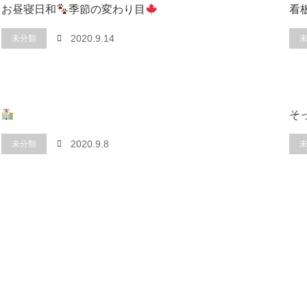
お昼寝日和
季節の変わり目
看
未分類
2020.9.14
そ
未分類
2020.9.8