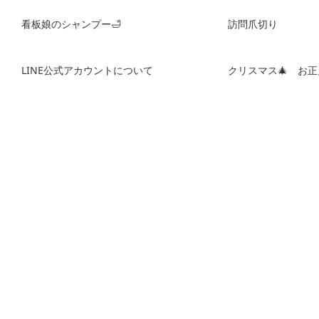
看板娘のシャンプー🛁
訪問爪切り
LINE公式アカウントについて
クリスマス🎄 お正