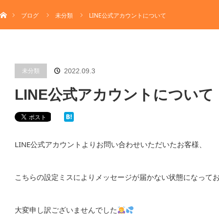
ホーム
menu
ブログ
未分類
LINE公式アカウントについて
INFORMATION
会社情報
MENU
メニュー一覧
BLOG
ブログ
FAQ
未分類
2022.09.3
よくあるご質問
CONTACT
お問い合わせ
LINE公式アカウントについて
TEL: 090-4462-4519
LINE公式アカウントよりお問い合わせいただいたお客様、
こちらの設定ミスによりメッセージが届かない状態になって
大変申し訳ございませんでした